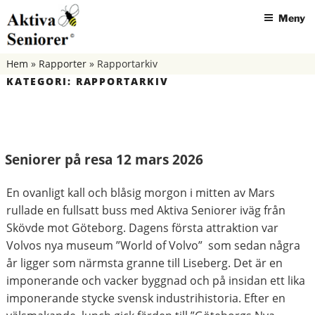
Hoppa
Meny
till
innehåll
AKTIVA SENIORER SKÖVDE
Hem
»
Rapporter
»
Rapportarkiv
KATEGORI:
RAPPORTARKIV
Seniorer på resa 12 mars 2026
En ovanligt kall och blåsig morgon i mitten av Mars
rullade en fullsatt buss med Aktiva Seniorer iväg från
Skövde mot Göteborg. Dagens första attraktion var
Volvos nya museum ”World of Volvo” som sedan några
år ligger som närmsta granne till Liseberg. Det är en
imponerande och vacker byggnad och på insidan ett lika
imponerande stycke svensk industrihistoria. Efter en