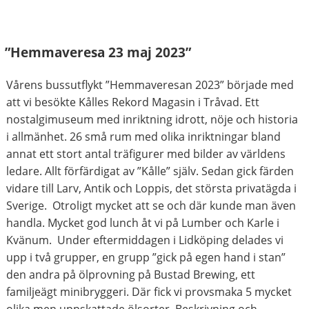
”Hemmaveresa 23 maj 2023”
Vårens bussutflykt ”Hemmaveresan 2023” började med
att vi besökte Kålles Rekord Magasin i Tråvad. Ett
nostalgimuseum med inriktning idrott, nöje och historia
i allmänhet. 26 små rum med olika inriktningar bland
annat ett stort antal träfigurer med bilder av världens
ledare. Allt förfärdigat av ”Kålle” själv. Sedan gick färden
vidare till Larv, Antik och Loppis, det största privatägda i
Sverige. Otroligt mycket att se och där kunde man även
handla. Mycket god lunch åt vi på Lumber och Karle i
Kvänum. Under eftermiddagen i Lidköping delades vi
upp i två grupper, en grupp ”gick på egen hand i stan”
den andra på ölprovning på Bustad Brewing, ett
familjeägt minibryggeri. Där fick vi provsmaka 5 mycket