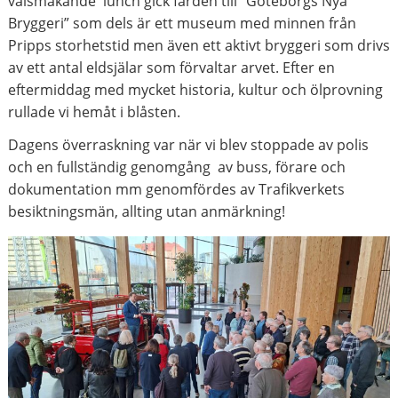
välsmakande lunch gick färden till ”Göteborgs Nya
Bryggeri” som dels är ett museum med minnen från
Pripps storhetstid men även ett aktivt bryggeri som drivs
av ett antal eldsjälar som förvaltar arvet. Efter en
eftermiddag med mycket historia, kultur och ölprovning
rullade vi hemåt i blåsten.
Dagens överraskning var när vi blev stoppade av polis
och en fullständig genomgång av buss, förare och
dokumentation mm genomfördes av Trafikverkets
besiktningsmän, allting utan anmärkning!